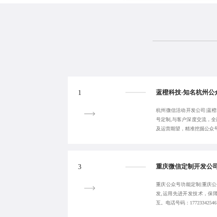
1
杭州微信活动开发公司|蓝橙
号定制,与客户深度交流，
及运营期望，精准挖掘公众
3
重庆公众号功能定制|重庆公
发,运用先进开发技术，保
互。电话号码：1772334254