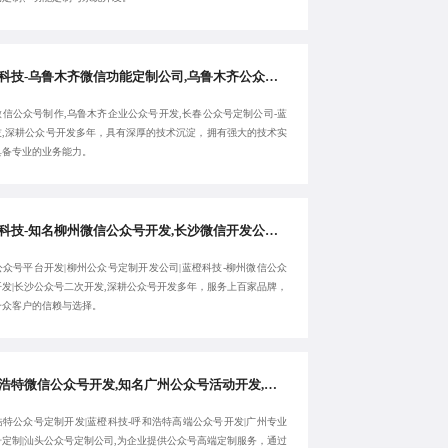
蓝橙科技-乌鲁木齐微信功能定制公司,乌鲁木齐公众号运营游戏开发,成熟长春微信公众号制作-一站式整包服务
微信公众号制作,乌鲁木齐企业公众号开发,长春公众号定制公司-蓝
技,深耕公众号开发多年，具有深厚的技术沉淀，拥有强大的技术实
具备专业的业务能力。
蓝橙科技-知名柳州微信公众号开发,长沙微信开发公司,长沙公众号平台开发,柳州公众号定制开发公司-10年经验
公众号平台开发|柳州公众号定制开发公司|蓝橙科技-柳州微信公众
开发|长沙公众号二次开发,深耕公众号开发多年，服务上百家品牌，
一众客户的信赖与选择。
呼和浩特微信公众号开发,知名广州公众号活动开发,蓝橙科技-呼和浩特公众号定制开发-10年经验
浩特公众号定制开发|蓝橙科技-呼和浩特高端公众号开发|广州专业
号定制|汕头公众号定制公司,为企业提供公众号高端定制服务，通过