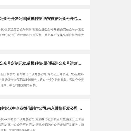
西安公众号开发公司|蓝橙科技-西安微信公众号外包公司|优秀西安微信公众号制作|西安企业公众号开发-精准需求把控
科技-西安微信公众号制作|西安企业公众号开发|西安公众号开发收
丰富的公众号开发经验和技术实力，助力客户实现品牌价值的最大
福州公众号定制开发,蓝橙科技-原创福州公众号运营游戏开发,福州微信开发公司,青岛微信二次开发公司-10年经验
微信开发公司,青岛微信二次开发公司,青岛公众号平台开发-蓝橙科
为企业提供公众号高端定制服务，通过个性化定制服务，帮助企业提
牌形象、实现精准营销等目的。
蓝橙科技-汉中企业微信制作公司,南京微信开发公司,汉中微信二次开发公司-稳定可靠专业
科技-汉中微信二次开发公司,南京微信公众平台开发,南京公众号运
戏开发,汉中公众号平台开发,提供全面的公众号定制开发服务，涵
动定制、功能定制与系统开发。