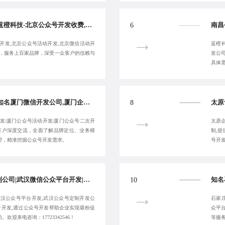
北京高端公众号开发,蓝橙科技-北京公众号开发收费,高端北京微信公众平台开发,北京公众号活动开发-品质交付:17723342546
6
开发,北京公众号活动开发,北京微信活动开
蓝橙
年，服务上百家品牌，深受一众客户的信赖与
发公
具体
厦门微信公众号制作,知名厦门微信开发公司,厦门企业公众号开发-蓝橙科技-品质交付:17723342546
8
发|厦门公众号活动开发|厦门公众号二次开
太原
与客户深度交流，全面了解品牌定位、业务模
制,
望，精准挖掘公众号开发需求。
号开
高效武汉微信功能定制公司|武汉微信公众平台开发|蓝橙科技-武汉公众号运营游戏开发-确保长期稳定运行
10
武汉公众号平台开发,武汉公众号定制开发公
石家
号开发,通过公众号开发帮助企业实现吸粉促
众平
迎来电咨询：17723342546！
等服