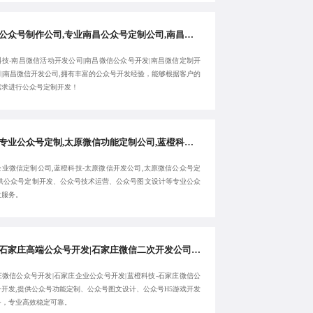
南昌公众号制作公司,专业南昌公众号定制公司,南昌微信活动开发公司-蓝橙科技-高效开发交付
科技-南昌微信活动开发公司|南昌微信公众号开发|南昌微信定制开
司|南昌微信开发公司,拥有丰富的公众号开发经验，能够根据客户的
需求进行公众号定制开发！
太原专业公众号定制,太原微信功能定制公司,蓝橙科技-靠谱太原企业微信定制公司-服务性价比高
企业微信定制公司,蓝橙科技-太原微信开发公司,太原微信公众号定
提供公众号定制开发、公众号技术运营、公众号图文设计等专业公众
发服务。
知名石家庄高端公众号开发|石家庄微信二次开发公司|蓝橙科技-石家庄微信公众号开发|石家庄企业公众号开发-服务性价比高
庄微信公众号开发|石家庄企业公众号开发|蓝橙科技-石家庄微信公
台开发,提供公众号功能定制、公众号图文设计、公众号H5游戏开发
务，专业高效稳定可靠。