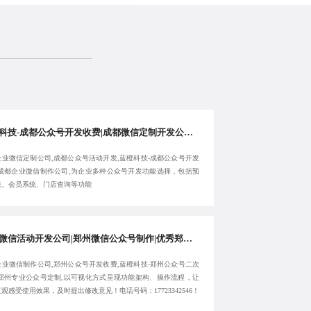
蓝橙科技-成都公众号开发收费|成都微信定制开发公司|优质成都企业微信定制公司-专注定制
企业微信定制公司,成都公众号活动开发,蓝橙科技-成都公众号开发
,成都企业微信制作公司,为企业多种公众号开发功能选择，包括预
统、会员系统、门店查询等功能
郑州微信活动开发公司|郑州微信公众号制作|优秀郑州企业微信制作公司|蓝橙科技-郑州公众号开发收费-确保长期稳定运行
企业微信制作公司,郑州公众号开发收费,蓝橙科技-郑州公众号二次
,郑州专业公众号定制,以可视化方式呈现功能架构、操作流程，让
观感受使用效果，及时提出修改意见！电话号码：17723342546！