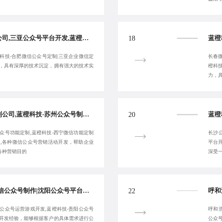
三亚公众号定制开发公司,三亚公众号平台开发,蓝橙科技-合肥企业微信制作公司,合肥微信公众号定制-致力于合作共赢
18
科技-合肥微信公众号定制|三亚企业微信定
长春
年，具有深厚的技术沉淀，拥有强大的技术实
橙科
力，
优质西宁企业微信定制公司,蓝橙科技-苏州公众号制作公司,西宁公众号活动开发-客户满意为止
20
众号功能定制,蓝橙科技-西宁微信功能定制
长沙
发,各种微信公众号营销活动开发，帮助企业
平台
各种营销目的
深受
蓝橙科技-优秀沈阳微信公众号制作|沈阳公众号平台开发|沈阳微信定制开发公司|威海公众号运营游戏开发-10年经验
22
公众号运营游戏开发,蓝橙科技-贵阳公众号
呼和
号开发经验，能够根据客户的具体需求进行公
公众