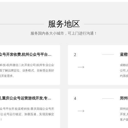
服务地区
服务国内各大小城市，可上门进行沟通！
蓝橙科技-知名杭州公众号开发收费,杭州公众号平台开发,杭州微信活动开发公司,杭州微信二次开发公司-提供专属服务
2
科技-杭州微信二次开发公司|杭州专业公众
成都
全面了解品牌定位、业务模式、目标受众喜好
公司
号开发需求。
约系
重庆微信定制开发公司,重庆公众号运营游戏开发,专业重庆公众号功能定制-蓝橙科技-值得您的信赖:17723342546
4
众号平台开发|蓝橙科技-重庆高端公众号开
郑州
障公众号运行稳定、加载迅速，实现流畅交
开发
6！
客户直