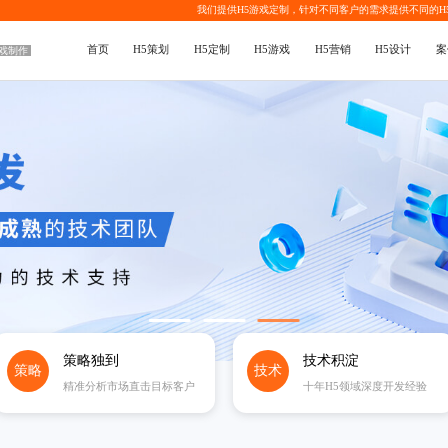
我们提供
H5游戏定制
，针对不同客户的需求提供不同的
H
首页
H5策划
H5定制
H5游戏
H5营销
H5设计
案
游戏制作
策略独到
技术积淀
策略
技术
精准分析市场直击目标客户
十年H5领域深度开发经验