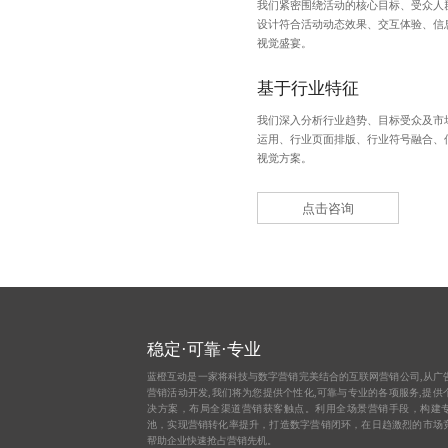
我们紧密围绕活动的核心目标、受众人
设计符合活动动态效果、交互体验、信
视觉盛宴。
基于行业特征
我们深入分析行业趋势、目标受众及市
运用、行业页面排版、行业符号融合、
视觉方案。
点击咨询
稳定·可靠·专业
蓝橙互动是一家将科技与数字营销完美结合的互联网营销公司,从
广
营销活动开发,我们将为您提供个性化,可靠与专业的各项服务,提供
决方案，布局全渠道营销获客触点。利用全场景营销手段，构建
池，实现营销转化率提升，打造数字营销闭环，在日趋激烈的市场
帮助企业快速抢占营销先机。